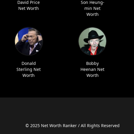
David Price
Son Heung-
Net Worth
min Net
Worth
Donald
Bobby
Sterling Net
Heenan Net
Worth
Worth
© 2025 Net Worth Ranker / All Rights Reserved